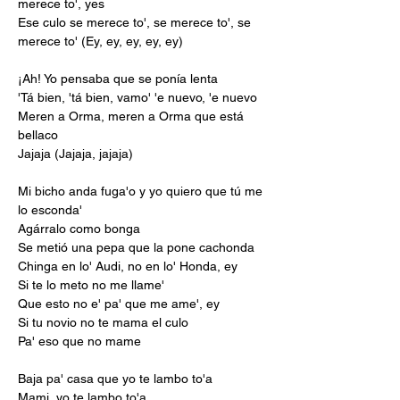
merece to', yes
Ese culo se merece to', se merece to', se 
merece to' (Ey, ey, ey, ey, ey)
¡Ah! Yo pensaba que se ponía lenta
'Tá bien, 'tá bien, vamo' 'e nuevo, 'e nuevo
Meren a Orma, meren a Orma que está 
bellaco
Jajaja (Jajaja, jajaja)
Mi bicho anda fuga'o y yo quiero que tú me 
lo esconda'
Agárralo como bonga
Se metió una pepa que la pone cachonda
Chinga en lo' Audi, no en lo' Honda, ey
Si te lo meto no me llame'
Que esto no e' pa' que me ame', ey
Si tu novio no te mama el culo
Pa' eso que no mame
Baja pa' casa que yo te lambo to'a
Mami, yo te lambo to'a