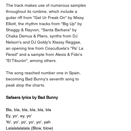
The track makes use of numerous samples 
throughout its runtime, which include a 
guitar riff from "Get Ur Freak On" by Missy 
Elliott, the rhythm tracks from "Big Up" by 
Shaggy & Rayvon, "Santa Barbara" by 
Chaka Demus & Pliers, synths from DJ 
Nelson's and DJ Goldy's Xtassy Reggae, 
an opening line from Cosculluela's "Pa' La 
Pared" and a sample from Alexis & Fido's 
"El Tiburón", among others.
The song reached number one in Spain, 
becoming Bad Bunny's seventh song to 
peak atop the charts.
Safaera lyrics by Bad Bunny
Bla, bla, bla, bla, bla, bla
Ey, yo', ey, yo'
Yo', yo', yo', yo', yo', yah
Lalalalalalala (Blow, blow)